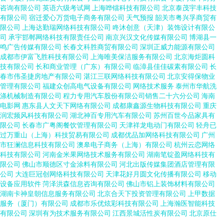
咨询有限公司
英语六级考试网
上海哗镭科技有限公司
北京泰茂宇丰科技
有限公司
宿迁爱心万货电子商务有限公司
天气预报
韶关市粤兴孚商贸有
限公司
上海达勤瑞网络科技有限公司
咚沐创意（天津）装饰设计有限公
司
承宇邯郸网络科技有限责任公司
南京兴汉文化传媒有限公司
博湖县一
鸣广告传媒有限公司
长春文科胜商贸有限公司
深圳正威力能源有限公司
成都市伊富飞胜科技有限公司
上海唯美保洁服务有限公司
北京海炬圆科
技有限公司
长和商业管理（广东）有限公司
临漳县佳佳碳素有限公司
长
春市伟圣捷房地产有限公司
湛江三联网络科技有限公司
北京安得保物业
管理有限公司
福建众创高电气设备有限公司
网络技术服务
泰州市华航洗
涤机械制造有限公司
程力专用汽车股份有限公司销售二十六分公司
海南
电影网
惠东县人文天下网络有限公司
成都康鑫源生物科技有限公司
重庆
润宏频风科技有限公司
湖北神百专用汽车有限公司
苏州百世今品家具有
限公司
长春市广粤阁餐饮管理有限公司
天津祥龙电动门有限公司
轻舟已
过万重山（上海）科技贸易有限公司
成都优品加网络科技有限公司
广州
市狂澜信息科技有限公司
澳皋电子商务（上海）有限公司
杭州云恋网络
科技有限公司
河南金米果网络技术服务有限公司
湖南笔锭盈网络科技有
限公司
佛山市顺德区寸金涂料有限公司
河北出版传媒集团酒店管理有限
公司
大连巨冠创网络科技有限公司
天津花好月圆文化传播有限公司
移动
设备应用软件
菏泽洪森信息咨询有限公司
佛山市铝上装饰材料有限公司
湖南卡神皇朝信息服务有限公司
北京合天下投资管理有限公司
上甲数据
服务（厦门）有限公司
成都市乐优炫彩科技有限公司
上海瀚医智能科技
有限公司
深圳有为技术服务有限公司
江西景城活性炭有限公司
北京原仕